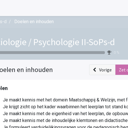
Ps-d
Doelen en inhouden
iologie / Psychologie II-SoPs-d
0 %
oelen en inhouden
Vorige
Zet 
len
Je maakt kennis met het domein Maatschappij & Welzijn, met fo
Je krijgt zicht op het kader waarbinnen het leerplan tot stand 
Je maakt kennis met de eigenheid van het leerplan, de opbo
Je maakt kennis met de inhoudelijke klemtonen en didactisch
Je formuleert verduidelijkingsvragen voor de pedagogisch beg