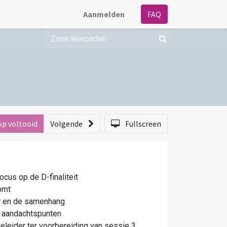
Aanmelden
FAQ
op voltooid
Volgende
Fullscreen
cus op de D-finaliteit
komt
uw en de samenhang
e aandachtspunten
eleider ter voorbereiding van sessie 3