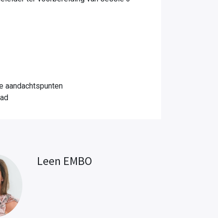
he aandachtspunten
aad
Leen EMBO