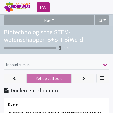
FAQ
Nav
Biotechnologische STEM-
wetenschappen B+S II-BiWe-d
0 %
Inhoud cursus
Zet op voltooid
Doelen en inhouden
Doelen