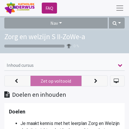
FAQ
Nav
Zorg en welzijn S II-ZoWe-a
0 %
Inhoud cursus
Zet op voltooid
Doelen en inhouden
Doelen
Je maakt kennis met het leerplan Zorg en Welzijn