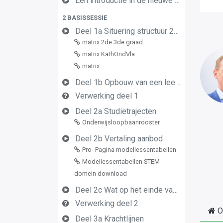
Een introductie in de nieuwe leerplannen van de derde graad
2 BASISSESSIE
Deel 1a Situering structuur 2de en 3de graad
matrix 2de 3de graad
matrix KathOndVla
matrix
Deel 1b Opbouw van een leerplan vormingsconcept
Verwerking deel 1
Deel 2a Studietrajecten
Onderwijsloopbaanrooster
Deel 2b Vertaling aanbod
Pro- Pagina modellessentabellen
Modellessentabellen STEM
domein download
Deel 2c Wat op het einde van de graad
Verwerking deel 2
O
Deel 3a Krachtlijnen