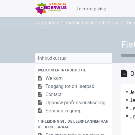
Leeromgeving
Leerpaden
Fietsinstallaties III-Fie-a
Doe
Fie
Inhoud cursus
WELKOM EN INTRODUCTIE
D
Welkom
Toegang tot dit leerpad
* Je
Contact
Je
*
Opbouw professionaliseringstraject
* J
Sessies in groep
* J
1 INLEIDING BIJ DE LEERPLANNEN VAN
DE DERDE GRAAD