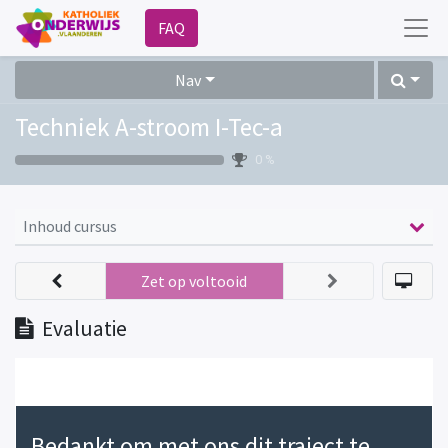
FAQ
Nav
Techniek A-stroom I-Tec-a
0 %
Inhoud cursus
Zet op voltooid
Evaluatie
Bedankt om met ons dit traject te