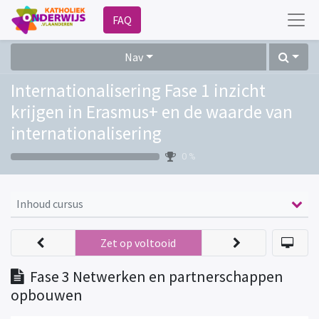
FAQ
Nav
Internationalisering Fase 1 inzicht
krijgen in Erasmus+ en de waarde van
internationalisering
0 %
Inhoud cursus
Zet op voltooid
Fase 3 Netwerken en partnerschappen
opbouwen