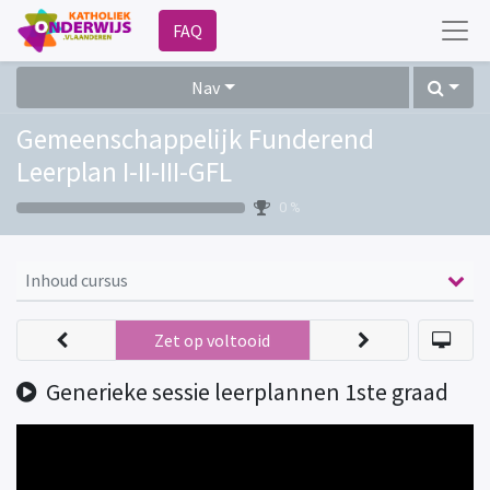
FAQ
Nav
Gemeenschappelijk Funderend
Leerplan I-II-III-GFL
0 %
Inhoud cursus
Zet op voltooid
Generieke sessie leerplannen 1ste graad