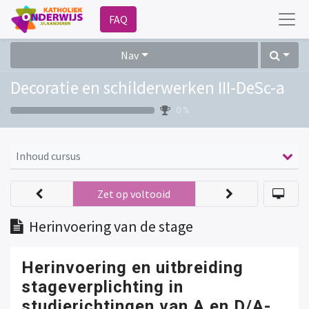
FAQ
Nav
Decoratie en schilderwerken III-DeSc-a
0 %
Inhoud cursus
Zet op voltooid
Herinvoering van de stage
Herinvoering en uitbreiding
stageverplichting in
studierichtingen van A en D/A-