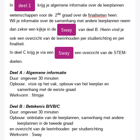
deel 1
In
krijg je algemene informatie over de leerplannen
de
wetenschappen voor de 2
graad over de
finaliteiten
heen.
Wil je informatie over de samenhang met andere leerplannen neem
Sway
dan zeker een kijkje in de
van deel B. Hierin vind je
ook een overzicht van de leerinhouden per studierichting en per
finaliteit.
Sway
In deel C krijg je via een
een overzicht van de STEM-
doelen.
Deel A : Algemene informatie
Duur: ongeveer 30 minuten
Opbouw:
v
isie op het vak
, o
pbouw van het leerplan
en
s
amenhang met de eerste graad
Werkvorm : filmpje
Deel B : Betekenis B/VB/C
Duur:
ongeveer 30 minuten
Opbouw:
o
riëntatie van de leerplannen
, s
amenhang met andere
leerplannen in de tweede graad
en o
verzicht van de leerinhouden per studierichting
Werkvorm : Sway