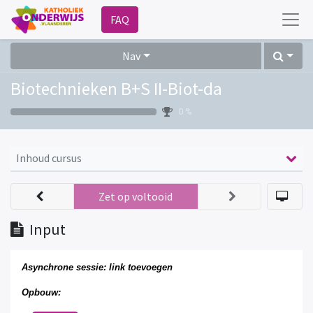
FAQ
Nav
Biotechnieken B+S II-Biot-da
0 %
Inhoud cursus
Zet op voltooid
Input
Asynchrone sessie:
link
toevoegen
Opbouw: