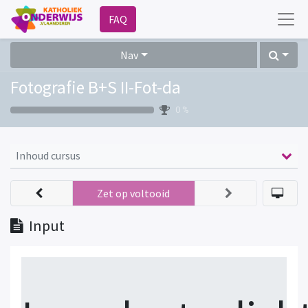
FAQ
Nav
Fotografie B+S II-Fot-da
0 %
Inhoud cursus
Zet op voltooid
Input