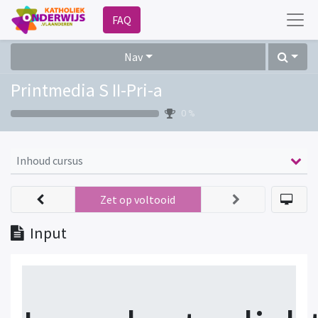
FAQ
Nav
Printmedia S II-Pri-a
0 %
Inhoud cursus
Zet op voltooid
Input