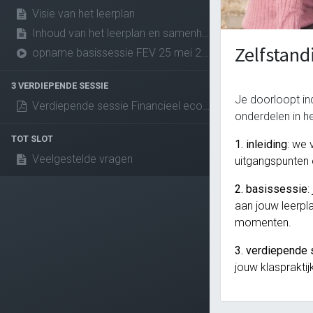
Visie van het leerplan
Inhoud van het leerplan en samenhang met andere leerplannen
Zelfstan
opname basissessie FEV 25 mei 2023
3 VERDIEPENDE SESSIE
Je doorloopt in
Verdiepende sessie Financieel economische vorming 18 september 2023
onderdelen in h
TOT SLOT
1. inleiding
: we 
Veelgestelde vragen
uitgangspunten 
2. basissessie
:
aan jouw leerpl
momenten.
3. verdiepende
jouw klaspraktij