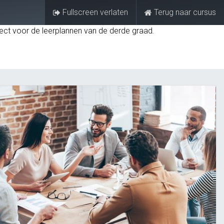
Fullscreen verlaten
Terug naar cursus
Aanmelden
FAQ
raject voor de leerplannen van de derde graad
.