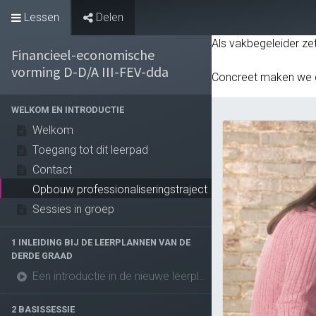
Lessen
Delen
Leeromgeving
Als vakbegeleider ze
Financieel-economische
vorming D-D/A III-FEV-dda
Concreet maken we 
WELKOM EN INTRODUCTIE
Welkom
Toegang tot dit leerpad
Contact
Opbouw professionaliseringstraject
Sessies in groep
1 INLEIDING BIJ DE LEERPLANNEN VAN DE
DERDE GRAAD
Een introductie in de nieuwe leerplannen van de derde graad
2 BASISSESSIE