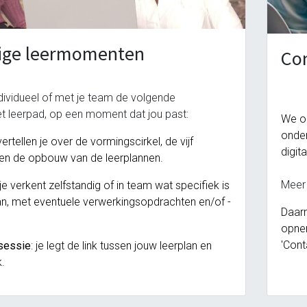
dige leermomenten
Co
dividueel of met je team de volgende
et leerpad, op een moment dat jou past:
We o
leeromgeving@katholiekonderwijs.vlaanderen
onder
vertellen je over de vormingscirkel, de vijf
digit
en de opbouw van de leerplannen.
Meer 
 je
verkent zelfstandig of in team
wat specifiek is
an, met eventuele verwerkingsopdrachten en/of -
Daarn
opnem
'Cont
 sessie
: je legt de link tussen jouw leerplan en
k.
privacyverklaring
cookiebeleid