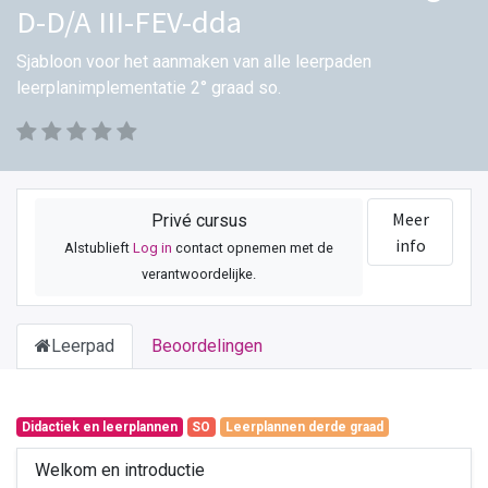
D-D/A III-FEV-dda
Sjabloon voor het aanmaken van alle leerpaden
leerplanimplementatie 2° graad so.
Meer
Privé cursus
info
Alstublieft
Log in
contact opnemen met de
verantwoordelijke.
Leerpad
Beoordelingen
Didactiek en leerplannen
SO
Leerplannen derde graad
Welkom en introductie