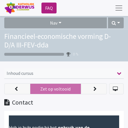
FAQ
Nav
Financieel-economische vorming D-
D/A III-FEV-dda
0 %
Inhoud cursus
Zet op voltooid
Contact
Heb je hulp nodig bij het
gebruik van de