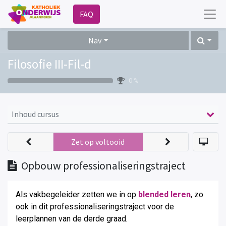
FAQ
Nav
Filosofie III-Fil-d
0 %
Inhoud cursus
Zet op voltooid
Opbouw professionaliseringstraject
Als vakbegeleider zetten we in op
blended leren
, zo
ook in dit professionaliseringstraject voor de
leerplannen van de derde graad
.