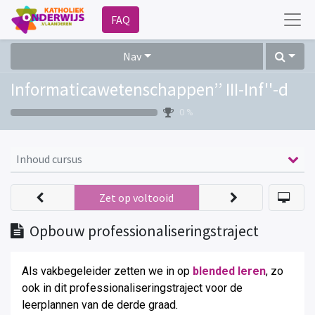
FAQ
Nav
Informaticawetenschappen’’ III-Inf''-d
0 %
Inhoud cursus
Zet op voltooid
Opbouw professionaliseringstraject
Als vakbegeleider zetten we in op
blended leren
, zo
ook in dit professionaliseringstraject voor de
leerplannen van de derde graad
.