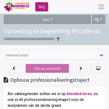
FAQ
Nav
Opvoeding en begeleiding III-OpBe-da
0 %
Inhoud cursus
Zet op voltooid
Opbouw professionaliseringstraject
Als vakbegeleider zetten we in op
blended leren
, zo
ook in dit professionaliseringstraject voor de
leerplannen van de derde graad
.