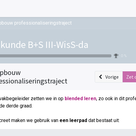
bouw professionaliseringstraject
kunde B+S III-WisS-da
0 %
pbouw
Vorige
Zet 
essionaliseringstraject
vakbegeleider zetten we in op
blended leren
, zo ook in dit pro
de derde graad
.
creet maken we gebruik van
een leerpad
dat bestaat uit: