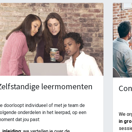
Zelfstandige leermomenten
Con
e doorloopt individueel of met je team de
olgende onderdelen in het leerpad, op een
We org
oment dat jou past:
in gr
sessie
. inleiding
: we vertellen je over de