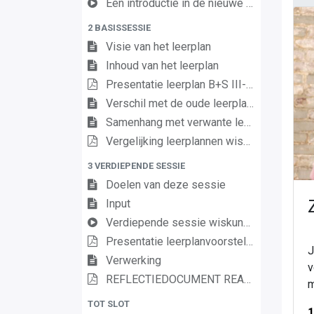
Een introductie in de nieuwe leerplannen van de derde graad
2 BASISSESSIE
Visie van het leerplan
Inhoud van het leerplan
Presentatie leerplan B+S III-WisS-da
Verschil met de oude leerplannen
Samenhang met verwante leerplannen
Vergelijking leerplannen wiskunde 3de graad D/A
3 VERDIEPENDE SESSIE
Doelen van deze sessie
Input
Verdiepende sessie wiskunde III DA
Presentatie leerplanvoorstelling (verdiepende sessie)
J
Verwerking
v
REFLECTIEDOCUMENT REALISEREN VAN DE LEERPLANDOELEN WISKUNDE
m
TOT SLOT
1