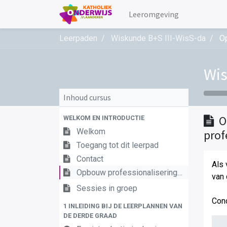
Leeromgeving
Leerpaden
Wiskunde B+S III-WisS-da
Op
Wis
Inhoud cursus
O
WELKOM EN INTRODUCTIE
Welkom
prof
Toegang tot dit leerpad
Contact
Als 
Opbouw professionaliseringstraject
van 
Sessies in groep
Con
1 INLEIDING BIJ DE LEERPLANNEN VAN
DE DERDE GRAAD