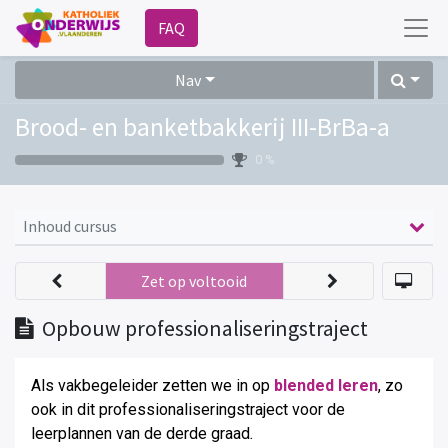
FAQ
Nav
Brood- en banketbakkerij III-BrBa-a
0 %
Inhoud cursus
Zet op voltooid
Opbouw professionaliseringstraject
Als vakbegeleider zetten we in op
blended leren
, zo
ook in dit professionaliseringstraject voor de
leerplannen van de derde graad
.