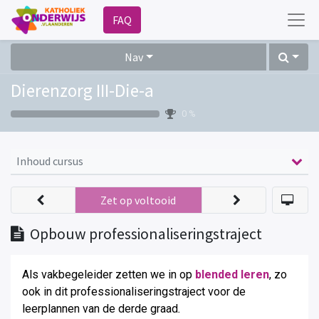
FAQ
Nav
Dierenzorg III-Die-a
0 %
Inhoud cursus
Zet op voltooid
Opbouw professionaliseringstraject
Als vakbegeleider zetten we in op
blended leren
, zo
ook in dit professionaliseringstraject voor de
leerplannen van de derde graad
.