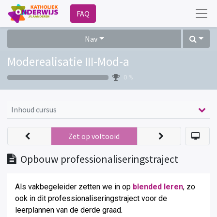
FAQ
Nav
Moderealisatie III-Mod-a
0 %
Inhoud cursus
Zet op voltooid
Opbouw professionaliseringstraject
Als vakbegeleider zetten we in op
blended leren
, zo
ook in dit professionaliseringstraject voor de
leerplannen van de derde graad
.