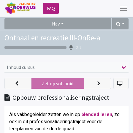
FAQ
Nav
Onthaal en recreatie III-OnRe-a
0 %
Inhoud cursus
Zet op voltooid
Opbouw professionaliseringstraject
Als vakbegeleider zetten we in op
blended leren
, zo
ook in dit professionaliseringstraject voor de
leerplannen van de derde graad
.