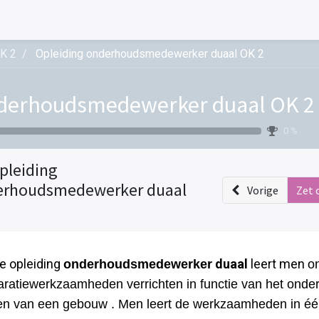
K 2
Opleiding onderhoudsmedewerker duaal OK 2
derhoudsmedewerker duaal OK 2
0 %
pleiding
erhoudsmedewerker duaal
Vorige
Zet 
de opleiding
duaal
leert men
onderhoudsmedewerker
o
aratiewerkzaamheden verrichten in functie van het ond
en van een gebouw . Men leert de werkzaamheden in éé