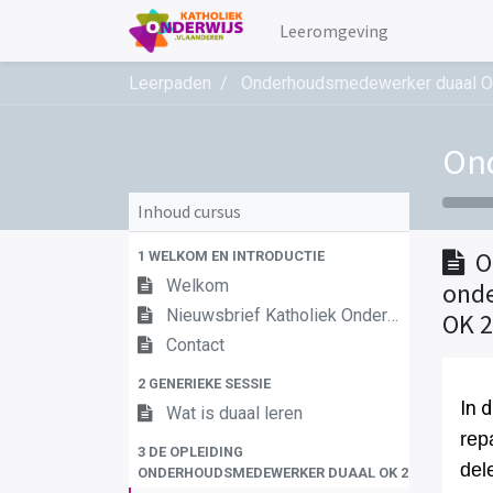
Leeromgeving
Leerpaden
Onderhoudsmedewerker duaal O
On
Inhoud cursus
O
1 WELKOM EN INTRODUCTIE
Welkom
ond
Nieuwsbrief Katholiek Onderwijs Vlaanderen
OK 2
Contact
2 GENERIEKE SESSIE
In 
Wat is duaal leren
rep
3 DE OPLEIDING
del
ONDERHOUDSMEDEWERKER DUAAL OK 2