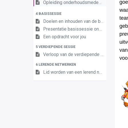
goe
Opleiding onderhoudsmedewerker duaal OK 2
waa
4 BASISSESSIE
tea
Doelen en inhouden van de basissessie
geb
Presentatie basissessie onderhoudsmedewerker duaal OK 2
pre
Een opdracht voor jou
uit
5 VERDIEPENDE SESSIE
van
Verloop van de verdiepende sessie
voo
6 LERENDE NETWERKEN
Lid worden van een lerend netwerk - onderhoudsmedewerker duaal