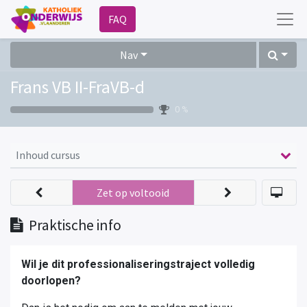
FAQ
Nav
Frans VB II-FraVB-d
0 %
Inhoud cursus
Zet op voltooid
Praktische info
Wil je dit professionaliseringstraject volledig
doorlopen?