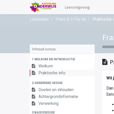
Leeromgeving
Leerpaden
Frans B II-Fra-da
Praktische 
Fra
Inhoud cursus
1 WELKOM EN INTRODUCTIE
P
Welkom
Praktische info
Wil 
2 GENERIEKE SESSIE
Dan 
Doelen en inhouden
Eens
Achtergrondinformatie
Verwerking
3 BASISSESSIE