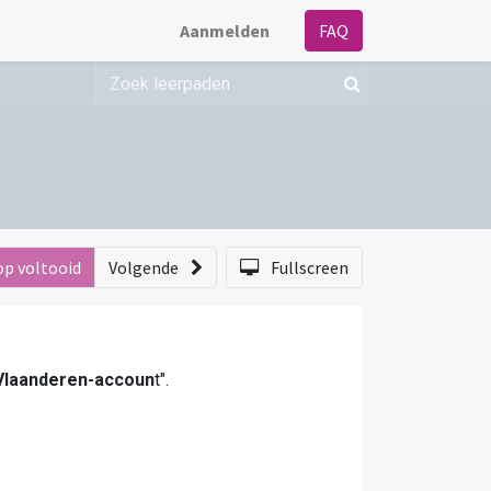
Aanmelden
FAQ
op voltooid
Volgende
Fullscreen
 Vlaanderen-accoun
t".