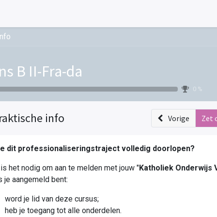
info
ns B II-Fra-da
0 %
raktische info
Vorige
Zet 
je dit professionaliseringstraject volledig doorlopen?
is het nodig om aan te melden met jouw "
Katholiek Onderwijs
 je aangemeld bent:
word je lid van deze cursus;
heb je toegang tot alle onderdelen.