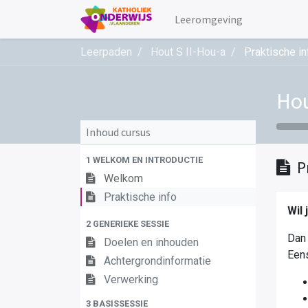
Leeromgeving
Leerpaden
Hout S II-Hou-a
Praktische in
Hou
Inhoud cursus
1 WELKOM EN INTRODUCTIE
P
Welkom
Praktische info
Wil 
2 GENERIEKE SESSIE
Dan 
Doelen en inhouden
Eens
Achtergrondinformatie
Verwerking
3 BASISSESSIE