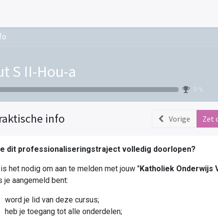
fo
t S II-Hou-a
0 %
raktische info
Vorige
Zet 
je dit professionaliseringstraject volledig doorlopen?
is het nodig om aan te melden met jouw "
Katholiek Onderwijs
 je aangemeld bent:
word je lid van deze cursus;
heb je toegang tot alle onderdelen;