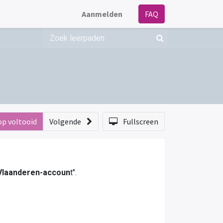
Aanmelden
FAQ
op voltooid
Volgende
Fullscreen
 Vlaanderen-accoun
t".