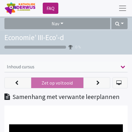
FAQ
Nav
Economie’ III-Eco’-d
0 %
Inhoud cursus
Zet op voltooid
Samenhang met verwante leerplannen