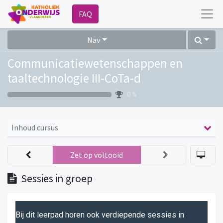
FAQ
Nav
Communicatiewetenschappen en
taaltechnologie III-CoTa-d
0 %
Inhoud cursus
Zet op voltooid
Sessies in groep
Bij dit leerpad horen ook verdiepende sessies in