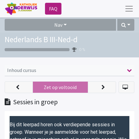
FAQ
Nav
Nederlands B III-Ned-d
0 %
Inhoud cursus
Zet op voltooid
Sessies in groep
Bij dit leerpad horen ook verdiepende sessies in
groep. Wanneer je je aanmeldde voor het leerpad,