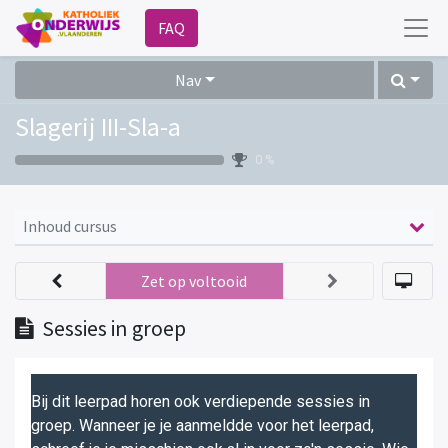
FAQ
Nav
Slagerij III-Sla-a
0 %
Inhoud cursus
Zet op voltooid
Sessies in groep
Bij dit leerpad horen ook verdiepende sessies in
groep. Wanneer je je aanmeldde voor het leerpad,