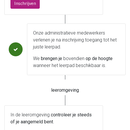
Inschrijven
leeromgeving@katholiekonderwijs.vlaanderen
Onze administratieve medewerkers
verlenen je na inschrijving toegang tot het
juiste leerpad.
We
brengen je
bovendien
op de hoogte
wanneer het leerpad beschikbaar is.
privacyverklaring
cookiebeleid
leeromgeving
In de leeromgeving
Copyright © Bedrijfsnaam
controleer je steeds
of je aangemeld bent
Aangeboden door
.
- Maak een
gratis website