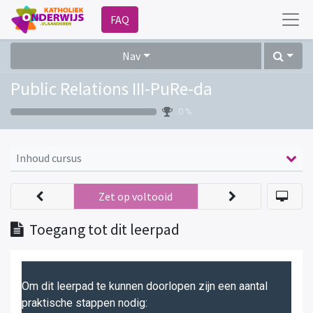
FAQ
Nav
Public Relations III-PuRe-da
0 %
Inhoud cursus
Zet op voltooid
Toegang tot dit leerpad
Om dit leerpad te kunnen doorlopen zijn een aantal
praktische stappen nodig: