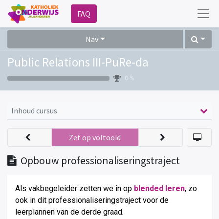
FAQ
Nav
Public Relations III-PuRe-da
0 %
Inhoud cursus
Zet op voltooid
Opbouw professionaliseringstraject
Als vakbegeleider zetten we in op
blended leren
, zo
ook in dit professionaliseringstraject voor de
leerplannen van de derde graad
.