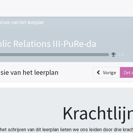
Visie van het leerplan
lic Relations III-PuRe-da
0 %
isie van het leerplan
Vorige
Zet 
Krachtlij
 het schrijven van dit leerplan lieten we ons leiden door drie kra