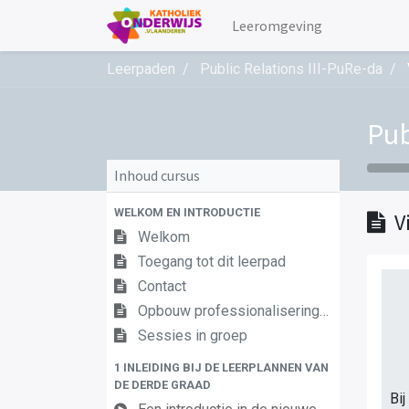
Leeromgeving
Leerpaden
Public Relations III-PuRe-da
Pub
Inhoud cursus
WELKOM EN INTRODUCTIE
V
Welkom
Toegang tot dit leerpad
Contact
Opbouw professionaliseringstraject
Sessies in groep
1 INLEIDING BIJ DE LEERPLANNEN VAN
DE DERDE GRAAD
Bij