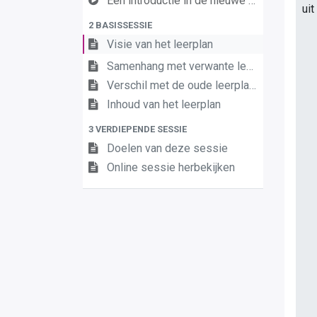
Een introductie in de nieuwe leerplannen van de derde graad
uit
2 BASISSESSIE
Visie van het leerplan
Samenhang met verwante leerplannen
Verschil met de oude leerplannen
Inhoud van het leerplan
3 VERDIEPENDE SESSIE
Doelen van deze sessie
Online sessie herbekijken