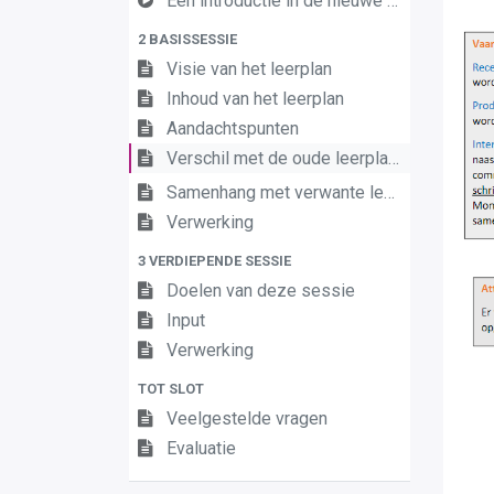
Een introductie in de nieuwe leerplannen van de derde graad
2 BASISSESSIE
Visie van het leerplan
Inhoud van het leerplan
Aandachtspunten
Verschil met de oude leerplannen
Samenhang met verwante leerplannen
Verwerking
3 VERDIEPENDE SESSIE
Doelen van deze sessie
Input
Verwerking
TOT SLOT
Veelgestelde vragen
Evaluatie