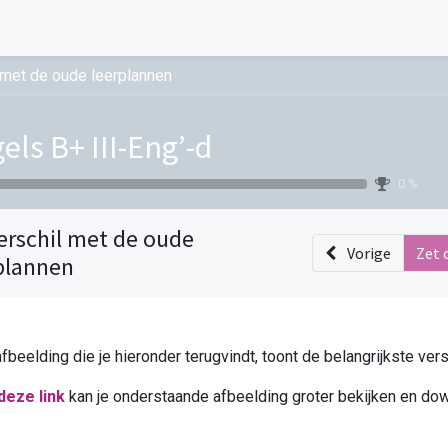
 met de oude leerplannen
els B+ III-Eng’-d
0 %
erschil met de oude
Vorige
Zet 
plannen
fbeelding die je hieronder terugvindt, toont de belangrijkste ve
deze link
kan je onderstaande afbeelding groter bekijken en do