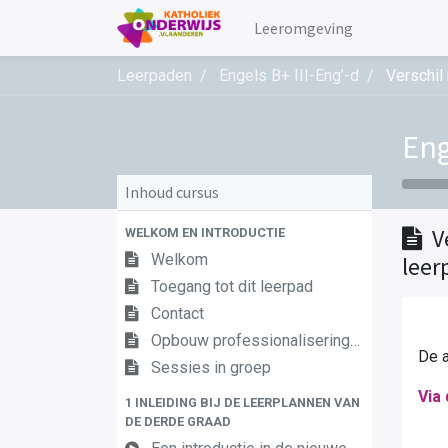
Leeromgeving
Leerpaden
Engels B+ III-Eng’-d
Verschil
Eng
Inhoud cursus
V
WELKOM EN INTRODUCTIE
Welkom
leer
Toegang tot dit leerpad
Contact
Opbouw professionaliseringstraject
De a
Sessies in groep
Via 
1 INLEIDING BIJ DE LEERPLANNEN VAN
DE DERDE GRAAD