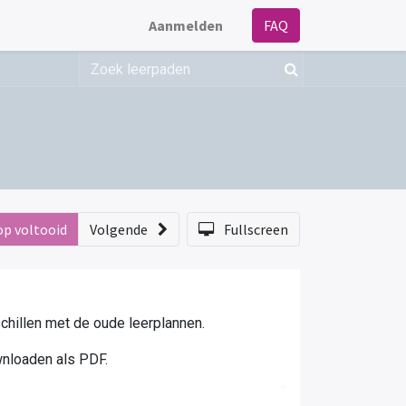
Aanmelden
FAQ
op voltooid
Volgende
Fullscreen
rschillen met de oude leerplannen.
wnloaden als PDF.