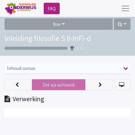
FAQ
Nav
Inleiding filosofie S II-InFi-d
0 %
Inhoud cursus
Zet op voltooid
Verwerking