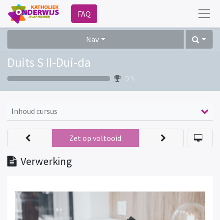
FAQ
Nav
Duits S II-Dui-da
0 %
Inhoud cursus
Zet op voltooid
Verwerking