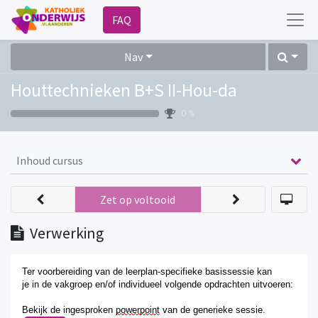
FAQ
Nav
Houttechnieken B+S II-Hou-da
0 %
Inhoud cursus
Zet op voltooid
Verwerking
Ter voorbereiding van
de leerplan-specifieke basissessie
k
an
je
in
de
vakgroep en/of individueel volgende opdrachten
uitvoeren
:
Bekijk de ingesproken
powerpoint
van de generieke sessie.