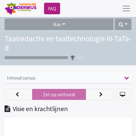
FAQ
Nav
Taalredactie en taaltechnologie III-TaTa-
d
0 %
Inhoud cursus
Zet op voltooid
Visie en krachtlijnen