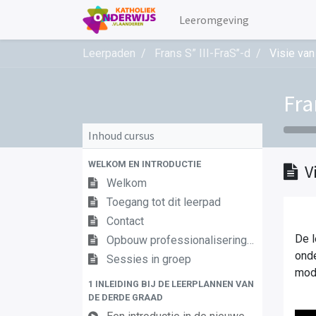
Leeromgeving
Leerpaden
Frans S” III-FraS’’-d
Visie van
Fra
Inhoud cursus
WELKOM EN INTRODUCTIE
V
Welkom
Toegang tot dit leerpad
Contact
De l
Opbouw professionaliseringstraject
onde
Sessies in groep
mod
1 INLEIDING BIJ DE LEERPLANNEN VAN
DE DERDE GRAAD