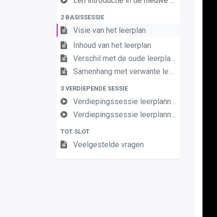
Een introductie in de nieuwe leerplannen van de derde graad
2 BASISSESSIE
Visie van het leerplan
Inhoud van het leerplan
Verschil met de oude leerplannen
Samenhang met verwante leerplannen
3 VERDIEPENDE SESSIE
Verdiepingssessie leerplannen Frans en Engels 3e gr Mod Talen éénpolig (D-fin) (deel 1)
Verdiepingssessie leerplannen Frans en Engels 3e gr Mod Talen éénpolig (D-fin) (deel 2)
TOT SLOT
Veelgestelde vragen