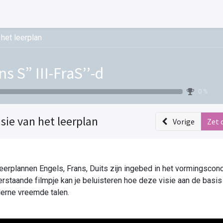
 het leerplan
ns S” III-FraS’’-d
0 %
isie van het leerplan
Vorige
Zet 
eerplannen Engels, Frans, Duits zijn ingebed in het vormingsconc
rstaande filmpje kan je beluisteren hoe deze visie aan de basis li
erne vreemde talen. 