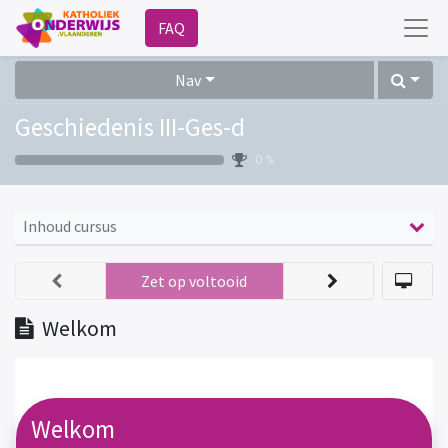
FAQ
Nav
Geschiedenis III-Ges-d
0 %
Inhoud cursus
Zet op voltooid
Welkom
Welkom