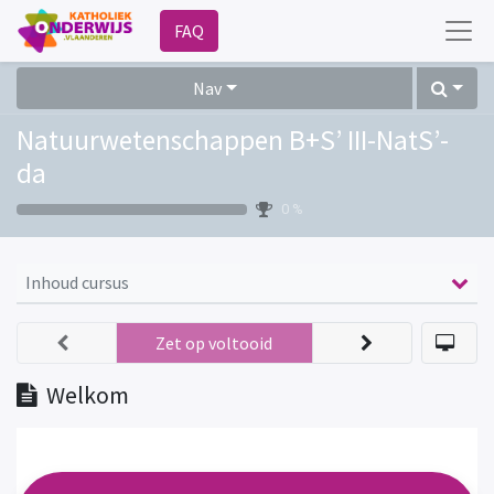
FAQ
Nav
Natuurwetenschappen B+S’ III-NatS’-
da
0 %
Inhoud cursus
Zet op voltooid
Welkom