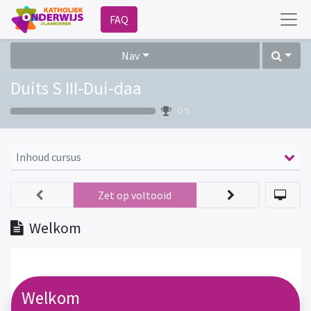
FAQ
Nav
Duits S III-Dui-daa
0 %
Inhoud cursus
Zet op voltooid
Welkom
Welkom