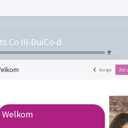
ts Co III-DuiCo-d
0 %
elkom
Vorige
Zet 
Welkom