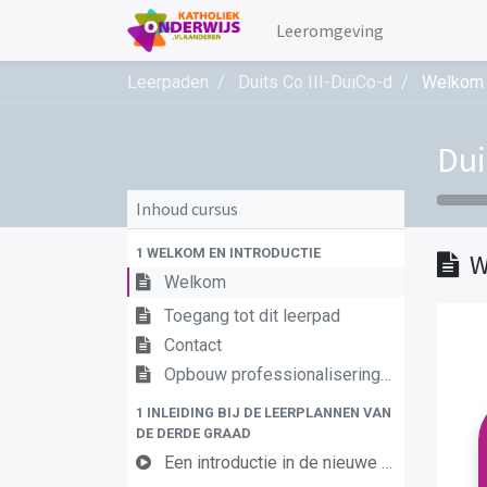
Leeromgeving
Leerpaden
Duits Co III-DuiCo-d
Welkom
Dui
Inhoud cursus
1 WELKOM EN INTRODUCTIE
W
Welkom
Toegang tot dit leerpad
Contact
Opbouw professionaliseringstraject
1 INLEIDING BIJ DE LEERPLANNEN VAN
DE DERDE GRAAD
Een introductie in de nieuwe leerplannen van de derde graad