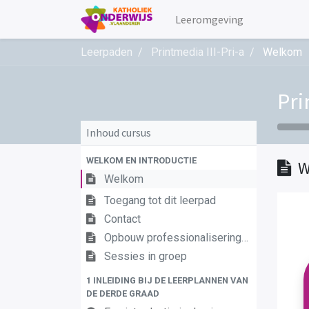
Leeromgeving
Leerpaden
Printmedia III-Pri-a
Welkom
Pri
Inhoud cursus
WELKOM EN INTRODUCTIE
W
Welkom
Toegang tot dit leerpad
Contact
Opbouw professionaliseringstraject
Sessies in groep
1 INLEIDING BIJ DE LEERPLANNEN VAN
DE DERDE GRAAD