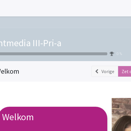
ntmedia III-Pri-a
0 %
elkom
Vorige
Zet 
Welkom