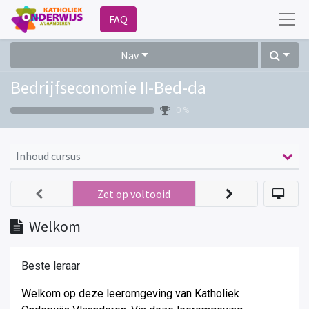
FAQ
Nav
Bedrijfseconomie II-Bed-da
0 %
Inhoud cursus
Zet op voltooid
Welkom
Beste leraar
Welkom op deze leeromgeving van Katholiek