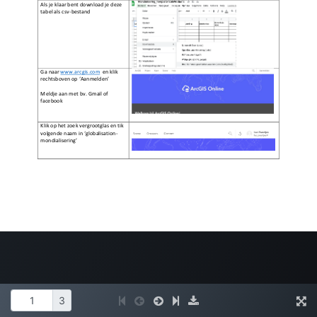
leeromgeving@katholiekonderwijs.vlaanderen
privacyverklaring
cookiebeleid
Copyright © Bedrijfsnaam
Aangeboden door
- Maak een
gratis website