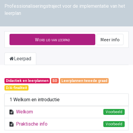
Professionaliseringstraject voor de implementatie van het
leerplan
Word lid van leerpad
Meer info
Leerpad
Didactiek en leerplannen
SO
Leerplannen tweede graad
D/A-finaliteit
1 Welkom en introductie
Welkom
Voorbeeld
Praktische info
Voorbeeld