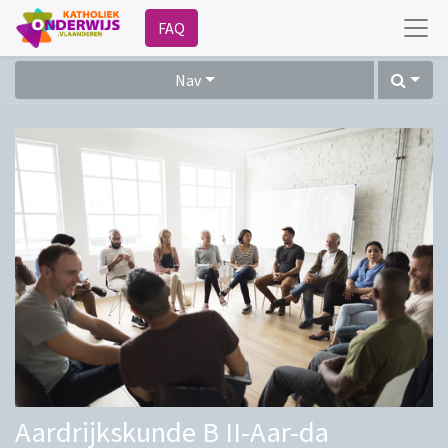
FAQ
Nav
Aardrijkskunde B II-Aar-da