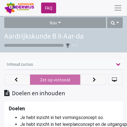
FAQ
Nav
Aardrijkskunde B II-Aar-da
0 %
Inhoud cursus
Zet op voltooid
Doelen en inhouden
Doelen
:
Je hebt inzicht in het vormingsconcept so.
Je hebt inzicht in het leerplanconcept en de uitgangs