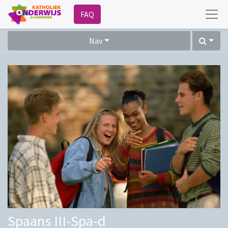
FAQ
Nav
Spaans III-Spa-d