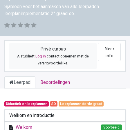
Sjabloon voor het aanmaken van alle leerpaden
leerplanimplementatie 2° graad so.
Meer
Privé cursus
info
Alstublieft
Log in
contact opnemen met de
verantwoordelijke.
Leerpad
Beoordelingen
Didactiek en leerplannen
SO
Leerplannen derde graad
Welkom en introductie
Welkom
Voorbeeld